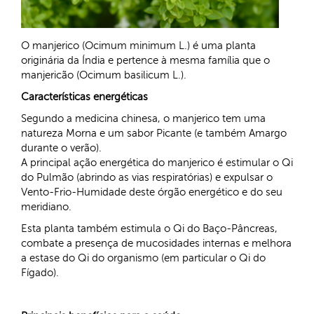
O manjerico (Ocimum minimum L.) é uma planta
originária da Índia e pertence à mesma família que o
manjericão (Ocimum basilicum L.).
Características energéticas
Segundo a medicina chinesa, o manjerico tem uma
natureza
Morna
e um sabor
Picante
(e também A
margo
durante o verão).
A principal ação energética do manjerico é estimular o
Q
i
do
Pulmão
(abrindo as vias respiratórias) e expulsar o
Vento-Frio-Humidade
deste órgão energético e do seu
meridiano.
Esta planta também estimula o
Qi
do
Baço-Pâncreas
,
combate a presença de mucosidades internas e melhora
a estase do
Qi
do organismo (em particular o
Qi
do
Fígado
).