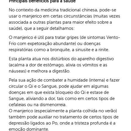
Principais benefícios para a saúde
No contexto da medicina tradicional chinesa, pode-se
usar o manjerico em certas circunstâncias (muitas vezes
associada a outras plantas para maior efeito sobre a
saúde), que a seguir detalhamos:
O manjerico é útil para tratar gripes (de sintomas
Vento-
Frio
com expetoração abundante) ou doenças
respiratórias como a bronquite, a sinusite e a rinite.
Esta planta atua nos distúrbios do aparelho digestivo
(acalma a dor de estômago, alivia os vómitos e as
náuseas) e melhora a digestão.
Pela sua ação de combater a
humidade
(interna) e fazer
circular o
Qi
e o
Sangue
, pode ajudar em algumas
doenças em que exista
bloqueio do
Qi
e
estase de
Sangue
, aliviando a dor, tais como em certos tipos de
cefaleias ou na dismenorreia.
O manjerico (especialmente a planta colhida no verão)
também pode auxiliar no tratamento de certos tipos de
depressão ligados ao
Po
, onde a tristeza profunda é a
emoção dominante.