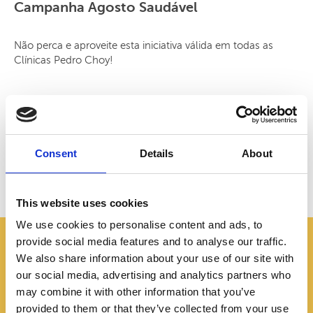
Campanha Agosto Saudável
P
Não perca e aproveite esta iniciativa válida em todas as
D
Clínicas Pedro Choy!
r
p
01 de agosto, 2026
0
Consent
Details
About
Ver tudo
This website uses cookies
We use cookies to personalise content and ads, to
REDES SOCIAIS
AS NOSSAS
provide social media features and to analyse our traffic.
We also share information about your use of our site with
our social media, advertising and analytics partners who
/PedroChoyClinicas
may combine it with other information that you’ve
provided to them or that they’ve collected from your use