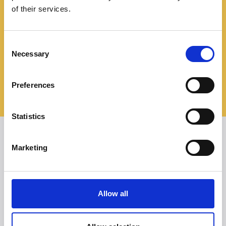
of their services.
@ChoyClinicas
Consent
Necessary
/ClinicasPedroChoy
Selection
Preferences
/ClinicasPedroChoy
Statistics
AS NOSSAS CLÍNICAS EM
Marketing
PORTUGAL CONTINENTAL
Almada-Feijó
Allow all
Aveiro