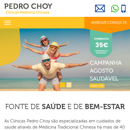
969 800 001
info@clinicaspedrochoy.com
dias úteis das 8h às 20h
Toggle
MARCAR CONSULTA
navigation
SAÚDE
BEM-ESTAR
FONTE DE
E DE
As Clínicas Pedro Choy são especializadas em cuidados de
saúde através de Medicina Tradicional Chinesa há mais de 40