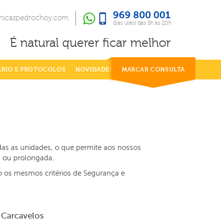
969 800 001
969 800 001
dias úteis das 8h às 20h
inicaspedrochoy.com
dias úteis das 8h às 20h
É natural querer ficar melhor
ÁRIO E PROTOCOLOS
NOVIDADES
MARCAR CONSULTA
odas as unidades, o que permite aos nossos
a ou prolongada.
o os mesmos critérios de Segurança e
Carcavelos