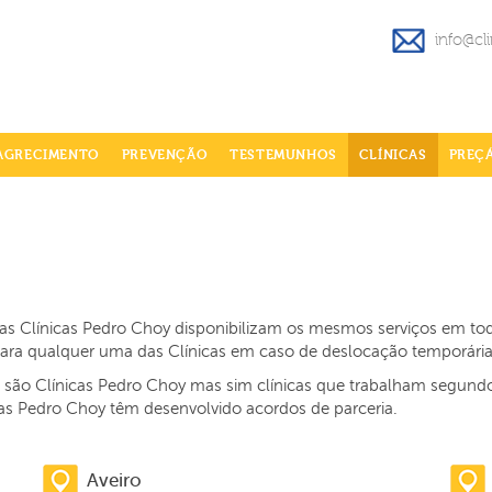
info@cl
AGRECIMENTO
PREVENÇÃO
TESTEMUNHOS
CLÍNICAS
PREÇ
s, as Clínicas Pedro Choy disponibilizam os mesmos serviços em t
 para qualquer uma das Clínicas em caso de deslocação temporári
o são Clínicas Pedro Choy mas sim clínicas que trabalham segund
cas Pedro Choy têm desenvolvido acordos de parceria.
Aveiro