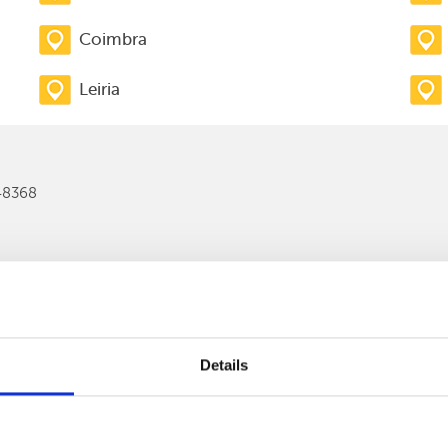
Coimbra
Leiria
148368
Details