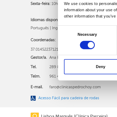
We use cookies to personalis
Sexta-feira:
10h às 15h
information about your use of
other information that you’ve
Idiomas disponíveis:
Português | Inglês
Consent
Necessary
Selection
Coordenadas:
37.01452237121414, -7.9324195011416885
Gestor/a.
Ana Rita Pereira
Deny
Tel.
289 894 090 (chamada para rede fixa 
Telm.
961 406 529 (chamada para rede móve
E-mail.
faro@clinicaspedrochoy.com
Acesso Fácil para cadeira de rodas
Lisboa Marquês (Clínica Parceira)