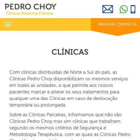
969 800 001
info@clinicaspedrochoy.com
dias úteis das 8h às 20h
Toggle
MARCAR CONSULTA
navigation
CLÍNICAS
Com clínicas distribuídas de Norte a Sul do país, as
Clínicas Pedro Choy disponibilizam os mesmos serviços
em todas as unidades, o que permite aos nossos
pacientes marcar e alterar os seus tratamentos para
qualquer uma das Clínicas em caso de deslocação
temporária ou prolongada.
Sobre as Clínicas Parceiras, informamos que não são
Clínicas Pedro Choy mas sim clínicas que trabalham
segundo os mesmos critérios de Segurança e
Metodologia Terapêutica, com as quais as Clínicas Pedro