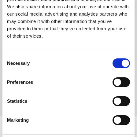
We also share information about your use of our site with
Português, Inglês
our social media, advertising and analytics partners who
Coordenadas:
may combine it with other information that you’ve
provided to them or that they’ve collected from your use
38°43'28.0"N 9°08'48.9"W
of their services.
Gestor/a.
Tel.
213 555 006 (Chamada para a rede fixa
Consent
nacional)
Necessary
Selection
Telm.
963 620 584 (Chamada para a rede móvel
nacional)
Preferences
E-mail.
centroclinico@umc.pt
Statistics
Marketing
Lisboa Picoas