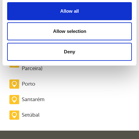
Mafra (Clínica
Parceira)
Allow all
Massamá (Clínica
Allow selection
Parceira)
Matosinhos
Deny
Odivelas (Clínica
Parceira)
Porto
Santarém
Setúbal