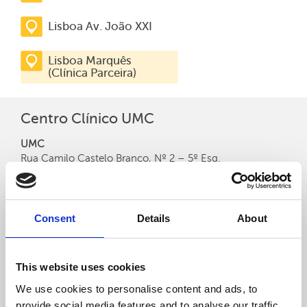
Lisboa Av. João XXI
Lisboa Marquês
(Clínica Parceira)
Centro Clínico UMC
UMC
Rua Camilo Castelo Branco, Nº 2 – 5º Esq.
1150-084 Lisboa
Horário
Consent
Details
About
Segunda-feira a Sexta-feira - 09h00 às 16h00
Sábado - Encerrado
This website uses cookies
We use cookies to personalise content and ads, to
Idiomas disponíveis:
provide social media features and to analyse our traffic.