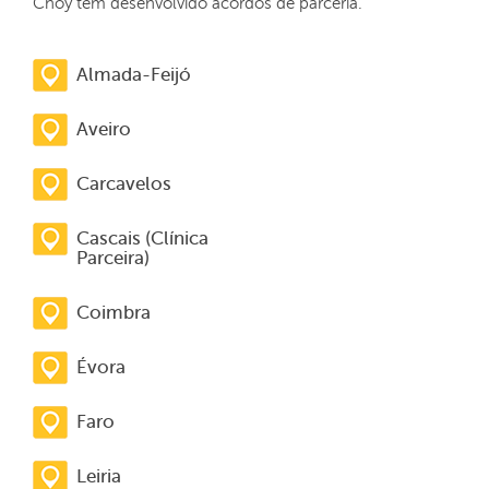
Choy têm desenvolvido acordos de parceria.
Almada-Feijó
Aveiro
Carcavelos
Cascais (Clínica
Parceira)
Coimbra
Évora
Faro
Leiria