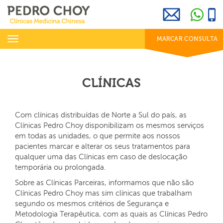
969 800 001
info@clinicaspedrochoy.com
dias úteis das 8h às 20h
Toggle
MARCAR CONSULTA
navigation
CLÍNICAS
Com clínicas distribuídas de Norte a Sul do país, as
Clínicas Pedro Choy disponibilizam os mesmos serviços
em todas as unidades, o que permite aos nossos
pacientes marcar e alterar os seus tratamentos para
qualquer uma das Clínicas em caso de deslocação
temporária ou prolongada.
Sobre as Clínicas Parceiras, informamos que não são
Clínicas Pedro Choy mas sim clínicas que trabalham
segundo os mesmos critérios de Segurança e
Metodologia Terapêutica, com as quais as Clínicas Pedro