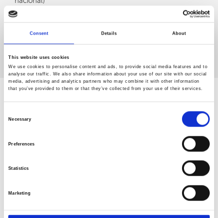
nacional)
E-mail.
carcavelos@clinicaspedrochoy.com
Consent
Details
About
Acesso Fácil para cadeira de rodas
This website uses cookies
We use cookies to personalise content and ads, to provide social media features and to
analyse our traffic. We also share information about your use of our site with our social
media, advertising and analytics partners who may combine it with other information
that you’ve provided to them or that they’ve collected from your use of their services.
Cascais (Clínica
Parceira)
Consent
Necessary
Selection
Coimbra
Preferences
Évora
Statistics
Faro
Marketing
Leiria