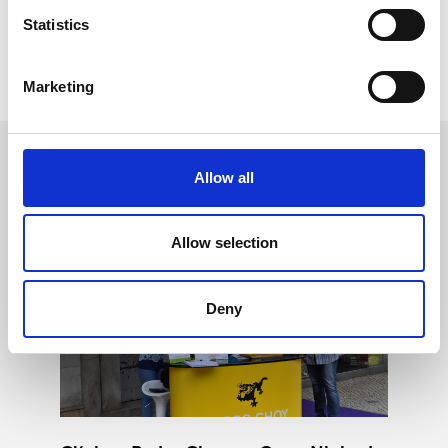
Statistics
Medicina Chinesa - Tratamento Insónias
Voltar
Marketing
OUTRAS
NOTÍCIAS
Allow all
Allow selection
Deny