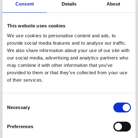
Consent
Details
About
depressão. Não prejudica nem interfere com a atuação
de medicamentos ou tratamentos convencionais, pelo
que é plenamente compatível e complementar à
medicina convencional. Procure os nossos tratamentos!
This website uses cookies
Para conhecer alguns dos nossos testemunhos com
We use cookies to personalise content and ads, to
alterações do
Shen
, siga as ligações listadas abaixo:
provide social media features and to analyse our traffic.
We also share information about your use of our site with
our social media, advertising and analytics partners who
Partilhar:
may combine it with other information that you’ve
provided to them or that they’ve collected from your use
of their services.
Artigos Relacionados:
Tratamento Ansiedade Medicina Chinesa
Consent
Necessary
Tratamento Ansiedade Acupuntura
Selection
Tratamento Ataques Panico Acupuntura
Preferences
Medicina Chinesa - Tratamento Crises Panico
Depressão - Joao Patricio - 48 anos