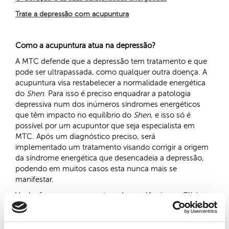
Trate a depressão com acupuntura
Como a acupuntura atua na depressão?
A MTC defende que a depressão tem tratamento e que
pode ser ultrapassada, como qualquer outra doença. A
acupuntura visa restabelecer a normalidade energética
do
Shen
. Para isso é preciso enquadrar a patologia
depressiva num dos inúmeros síndromes energéticos
que têm impacto no equilíbrio do
Shen
, e isso só é
possível por um acupuntor que seja especialista em
MTC. Após um diagnóstico preciso, será
implementado um tratamento visando corrigir a origem
da síndrome energética que desencadeia a depressão,
podendo em muitos casos esta nunca mais se
manifestar.
Venha fazer uma acupuntura de excelência nas Clínicas
Pedro Choy. Esta é uma técnica natural, sem efeitos
secundários, que atua positivamente na sua saúde física
e mental, e que tem capacidade comprovada de tratar a