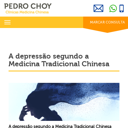
969 800 001
info@clinicaspedrochoy.com
dias úteis das 8h às 20h
Toggle
MARCAR CONSULTA
navigation
A depressão segundo a
Medicina Tradicional Chinesa
A depressão segundo a Medicina Tradicional Chinesa