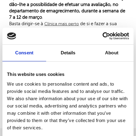
dão-lhe a possibilidade de efetuar uma avaliação, no
departamento de emagrecimento, durante a semana de
7 a 12 de março
.
Basta dirigir-se à
de si e fazer a sua
Clínica mais perto
avaliação.
Fique assim a conhecer o nosso método, 100% natural e
sem contra indicações.
Consent
Details
About
Partilhar:
This website uses cookies
We use cookies to personalise content and ads, to
Artigos Relacionados:
provide social media features and to analyse our traffic.
We also share information about your use of our site with
Sem artigos relacionados
our social media, advertising and analytics partners who
may combine it with other information that you’ve
Voltar
provided to them or that they’ve collected from your use
of their services.