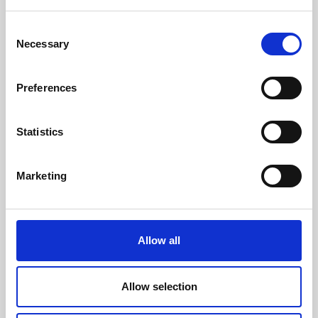
OUTRAS
NOTÍCIAS
Consent
Necessary
Selection
Preferences
Statistics
Marketing
Barriga Inchada
Há dias em que acordamos com a sensação
Allow all
que temos um balão na barriga, as calças não
apertam, a roupa não cai bem...
Allow selection
10 de dezembro, 2019