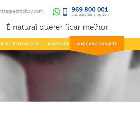
969 800 001
969 800 001
dias úteis das 8h às 20h
inicaspedrochoy.com
dias úteis das 8h às 20h
É natural querer ficar melhor
ÁRIO E PROTOCOLOS
NOVIDADES
MARCAR CONSULTA