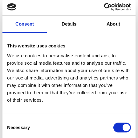
o Festival da Primavera, a mais amada das
celebrações chinesas.
Consent
Details
About
Uma lenda intemporal sobre o Festival da Primavera
Várias são as lendas associadas ao Festival da
This website uses cookies
Primavera, sendo a mais conhecida a do monstro
We use cookies to personalise content and ads, to
Nian, cujo significado em chinês é “Ano”.
provide social media features and to analyse our traffic.
Reza a lenda que, todos os anos, no final do Inverno,
We also share information about your use of our site with
Nian descia das montanhas e atacava as aldeias para
devorar animais e pessoas, especialmente os idosos e
our social media, advertising and analytics partners who
as crianças.
may combine it with other information that you’ve
provided to them or that they’ve collected from your use
of their services.
Um dia, um homem sábio ao tomar conhecimento
da existência de tal feroz criatura, sugeriu que as
pessoas unissem esforços para se defenderem das
Consent
investidas de Nian, em vez de fugirem. Assim, como
Necessary
sabiam em que dia todos os anos o monstro atacava,
Selection
a população preparou-se de véspera com medidas