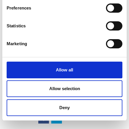
para enfrentar e afugentar o monstro. Quando este
Preferences
surgiu no dia seguinte, os aldeões, munidos de
lanternas vermelhas, acenderam fogueiras para criar
luz e calor, fizeram barulho batendo tambores,
Statistics
lançaram fogos de artifício e petardos, provocando
medo no monstro e obrigando-o a regressar às
montanhas para delas nunca mais voltar. Deste então,
Marketing
este costume é repetido e nunca mais Nian voltou a
atacar as aldeias.
Allow all
Aproveite a boa energia do Ano do Dragão e marque a
sua consulta na
mais perto de si!
Clínica Pedro Choy
Allow selection
Palavras-Chave:
MTC, Pedro Choy, Acupuntura
Deny
Partilhar: