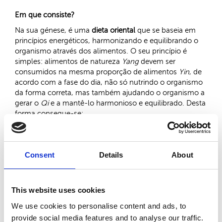
Em que consiste?
Na sua génese, é uma
dieta oriental
que se baseia em
princípios energéticos, harmonizando e equilibrando o
organismo através dos alimentos. O seu princípio é
simples: alimentos de natureza
Yang
devem ser
consumidos na mesma proporção de alimentos
Yin
, de
acordo com a fase do dia, não só nutrindo o organismo
da forma correta, mas também ajudando o organismo a
gerar o
Qi
e a mantê-lo harmonioso e equilibrado. Desta
forma consegue-se:
- Diminuir o peso a um ritmo elevado – cerca de um
Consent
Details
About
quilograma por semana, ou mais para os grandes
obesos.
- Melhorar o metabolismo de uma forma profunda e
This website uses cookies
verdadeira.
We use cookies to personalise content and ads, to
- Reeducar o apetite, diminuindo os impulsos por
alimentos errados e em excesso.
provide social media features and to analyse our traffic.