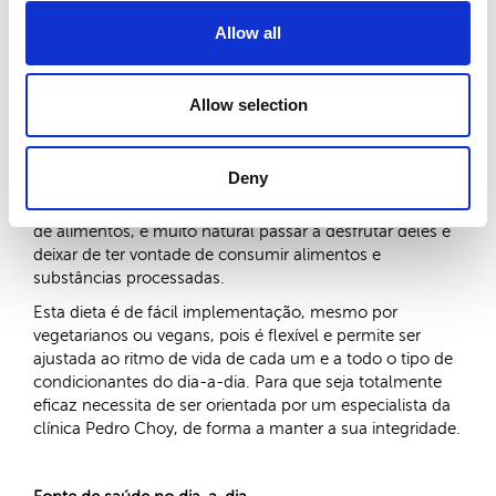
- Vazio do
Yang
. Ao contrário do que se pensa, uma
Allow all
alimentação demasiada
Yang
pode esgotar o
Qi
e o
Yang
do organismo, com o metabolismo ficando mais
lento e passando a funcionar pior, podendo surgir
Allow selection
diabetes e obesidade mais tarde, o que deixa a pessoa
mais
Yin
, por falta de
Yang
.
Sendo uma filosofia alimentar natural e saudável, a Dieta
Deny
Pedro Choy utiliza apenas alimentos usuais e acessíveis,
de preferência frescos. Para quem não gosta deste tipo
de alimentos, é muito natural passar a desfrutar deles e
deixar de ter vontade de consumir alimentos e
substâncias processadas.
Esta dieta é de fácil implementação, mesmo por
vegetarianos ou vegans, pois é flexível e permite ser
ajustada ao ritmo de vida de cada um e a todo o tipo de
condicionantes do dia-a-dia. Para que seja totalmente
eficaz necessita de ser orientada por um especialista da
clínica Pedro Choy, de forma a manter a sua integridade.