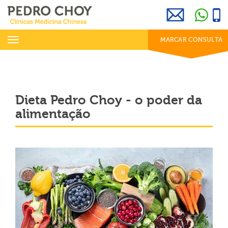
969 800 001
info@clinicaspedrochoy.com
dias úteis das 8h às 20h
Toggle
MARCAR CONSULTA
navigation
Dieta Pedro Choy - o poder da
alimentação