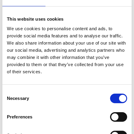
“Perca peso e fique por lá”
, no plano de Emagrecimento
das clínicas Pedro Choy, não só se faz a perda de peso
propriamente dita, como se aprendem as características
This website uses cookies
específicas de cada um, o que traz, por si só, o
conhecimento das opções alimentares (e outras) com
We use cookies to personalise content and ads, to
vista a que não se retorne nunca ao excesso de peso
provide social media features and to analyse our traffic.
anterior.
We also share information about your use of our site with
our social media, advertising and analytics partners who
may combine it with other information that you’ve
Testemunho:
provided to them or that they’ve collected from your use
“O Método de Emagrecimento Pedro Choy melhorou
of their services.
muito os meus hábitos alimentares, deu-me mais
motivação para continuar a perder peso e para alcançar
os meus objetivos.”
Consent
Necessary
Selection
Artigos Relacionados:
Preferences
Emagrecimento com Técnicas de Acupuntura - Caso
Clínico
Tratamento Excesso Peso - Acupuntura