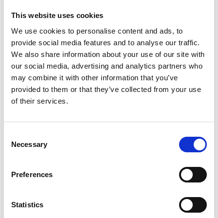
Por exemplo pode escolher manter o pequeno-almoço à
This website uses cookies
segunda-feira; o almoço à terça-feira; o lanche à quarta-feira; o
jantar à quinta-feira, etc... ou manter sempre o almoço ou o
We use cookies to personalise content and ads, to
jantar por exemplo.
provide social media features and to analyse our traffic.
We also share information about your use of our site with
Com este regime o organismo consome a gordura do seu corpo
levando a uma perda de volume rápida. E cerca de 2 a 3 kg em
our social media, advertising and analytics partners who
apenas 7 dias, não devendo
NUNCA
exceder os 7 dias.
may combine it with other information that you’ve
provided to them or that they’ve collected from your use
of their services.
Nota
: Estas sugestões, no caso dos diabéticos, terão de ser
devidamente acompanhadas.
Consent
Partilhar:
Necessary
Selection
Artigos Relacionados:
Preferences
Sem artigos relacionados
Statistics
Voltar