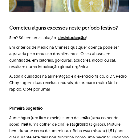
Cometeu alguns excessos neste período festivo?
Sim
? Só tem uma solução:
desintoxicação
!
Em critérios de Medicina Chinesa qualquer doença pode ser
agravada pelo mau uso dos alimentos. O seu abuso em
quantidade, em calorias, gorduras, açúcares, álcool ou sal,
resultam numa intoxicação global orgânica.
Aliada a cuidados na alimentação e a exercício físico, o Dr. Pedro
Choy sugere duas receitas naturais, de preparo muito fácil e
rápido. Opte por uma!
Primeira Sugestão
Junte
água
(um litro e meio), sumo de
limão
(uma colher de
sopa),
mel
(uma colher de chá) e
sal grosso
(3 grãos). Misture
bem durante cerca de um minuto. Beba esta mistura (1,5 l / por
dia) durante sete dias pois funciona como uma “vacina”, iniciando