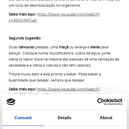
um ciclo de desintoxicação no organismo.
Saiba mais aqui:
https://www.youtube.com/watch?
v=AKxSr94TuaY
Segunda Sugestão
Duas
cenouras
peladas, uma
maçã
ou laranja e
stevia
para
adoçar. Coloque numa liquidificadora, cubra de água, junte
stevia (o sabor doce na maioria das pessoas dá uma sensação de
saciedade e a stevia é natural e não tem calorias).
Triture muito bem e está pronto a beber. Pode beber a
quantidade que desejar, sempre que desejar.
Saiba mais aqui:
https://www.youtube.com/watch?
v=JfeZ9ErxRjA&t=197s
Estes líquidos irão substituir todas as refeições, menos uma por
Consent
Details
About
dia, à sua escolha. Essa refeição pode ser sempre a mesma ou
pode mudar em cada dia da semana.