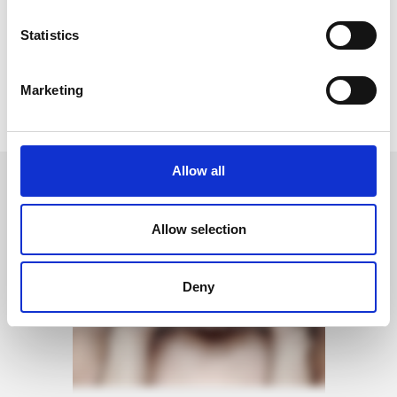
Artigos Relacionados:
Statistics
Tratamento de Asma Brônquica Infantil com Acupuntura
Tratamento Sinusite - Acupuntura
Marketing
Voltar
Allow all
CASOS CLÍNICOS
OUTROS
Allow selection
Deny
ENXAQUECAS