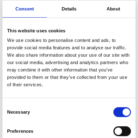
Resultados:
Consent
Details
About
Pedro passou a respirar melhor. As crises de falta de ar,
rinite e sinusite desapareceram por completo. Diminuiu a
medicação excessiva e o sistema nervoso melhorou
This website uses cookies
bastante.
We use cookies to personalise content and ads, to
Agora,
o
este jovem paciente sente-se mais calmo e
provide social media features and to analyse our traffic.
tranquilo. As alergias alimentares são menos comuns e,
We also share information about your use of our site with
por conseguinte, deixou de faltar à escola por doença.
our social media, advertising and analytics partners who
may combine it with other information that you’ve
Testemunho:
provided to them or that they’ve collected from your use
of their services.
Atualmente o paciente não tem queixas.
Palavras-chave:
Consent
Necessary
Selection
Asma, falta de ar, alergias, rinite, sinusite, acupuntura,
fitoterapia, tratamento em crianças
Preferences