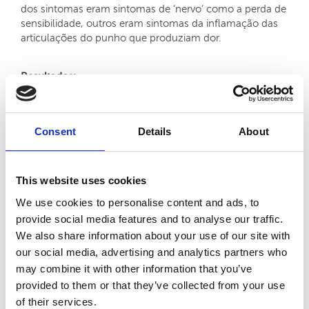
dos sintomas eram sintomas de ‘nervo’ como a perda de
sensibilidade, outros eram sintomas da inflamação das
articulações do punho que produziam dor.
Resultados:
"A dor, pela sexta sessão de tratamento, deixou
completamente de aparecer. E depois, gradualmente fui
recuperando a sensibilidade e a motricidade. Durante o
Consent
Details
About
tempo de tratamento – que são sensivelmente 20
minutos – costumo dizer que não durmo, levito! A
música ambiente é muito relaxante. É um tempinho que
This website uses cookies
tenho só para mim.”
We use cookies to personalise content and ads, to
Neste momento, Maria de Lurdes faz apenas uma
provide social media features and to analyse our traffic.
sessão mensal. Por ser uma doença crónica, tem
We also share information about your use of our site with
tendência a reincidir. Como tal, aconselhamos a que
faça acupunctura uma vez por mês para que a
our social media, advertising and analytics partners who
inflamação não volte. Na prática, este tratamento
may combine it with other information that you’ve
impede o organismo de regredir.
provided to them or that they’ve collected from your use
Em Medicina Tradicional Chinesa "tratamos a causa da
of their services.