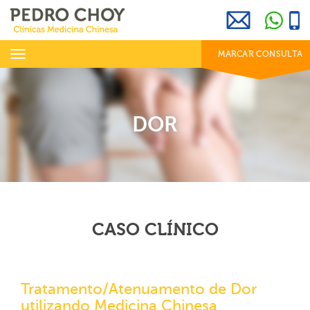
969 800 001
info@clinicaspedrochoy.com
dias úteis das 8h às 20h
Toggle
MARCAR CONSULTA
navigation
DOR
CASO CLÍNICO
Tratamento/Atenuamento de Dor
utilizando Medicina Chinesa