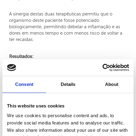
A sinergia destas duas terapêuticas permitiu que o
organismo deste paciente fosse potenciado
biologicamente, permitindo debelar a inflamação e as
dores em menos tempo e com menos risco de voltar a
ter recaídas.
Resultados:
Após o ciclo de tratamentos semanais de acupuntura o
paciente já se encontrava muito melhor. Ainda assim,
realizou o ciclo de tratamentos quinzenais propostos
Consent
Details
About
para consolidar o efeito terapêutico, obtendo desta
forma um bem-estar da sua coluna muito assinalável,
que lhe permitiu não voltar a ter o mesmo tipo de
queixas por muito tempo.
This website uses cookies
We use cookies to personalise content and ads, to
Decorridos vinte e um anos(!) deste tratamento, o
provide social media features and to analyse our traffic.
António Menezes da Silva regressou às Clínicas Pedro
Choy e deixou o seu testemunho em vídeo, no qual
We also share information about your use of our site with