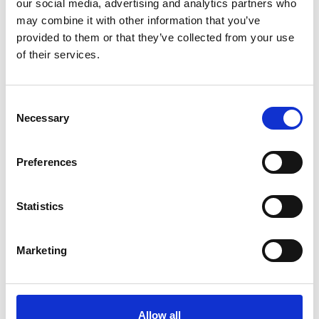
relata como foi a sua primeira experiência, o quanto
our social media, advertising and analytics partners who
ficou bem tratado e como passou a confiar nos nossos
may combine it with other information that you’ve
serviços. Deixe-se motivar pelo precioso testemunho
provided to them or that they’ve collected from your use
deste paciente no vídeo que segue.
of their services.
Se deseja saber mais da nossa abordagem terapêutica
em relação às patologias da coluna vertebral pode
Consent
consultar o artigo
"Doenças da coluna vertebral – Clínicas
Necessary
.
Selection
Pedro Choy"
Palavras-chave:
dor, inflamação, parestesia, cervicalgia,
Preferences
lombalgia, mtc, pedro choy, acupuntura​
Statistics
Marketing
Allow all