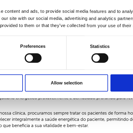
parar os fenómenos inflamatórios que lesam os capilares. Com isto
 mesmo durante o outono.
e content and ads, to provide social media features and to analy
 our site with our social media, advertising and analytics partn
 provided to them or that they’ve collected from your use of their
ilar quando esta dá sinais de fragilidade, até porque uma situaç
 dos ciclos saudáveis do cabelo, resultando em fios cada vez mai
Preferences
Statistics
uadros de rarefação capilar mais persistente se não houver interv
rios energéticos internos, que podem ter consequências não apen
a a saúde do paciente.
Allow selection
rio tratar a causa energética subjacente para reverter o processo.
quilíbrio energético provavelmente é demasiado profundo para rev
nossa clínica, procuramos sempre tratar os pacientes de forma hol
ecer integralmente a saúde energética do paciente, permitindo 
 que beneficia a sua vitalidade e bem-estar.