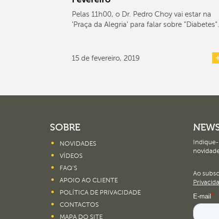
Pelas 11h00, o Dr. Pedro Choy vai estar na
'Praça da Alegria' para falar sobre "Diabetes"
15 de fevereiro, 2019
SOBRE
NEWS
Indique-
NOVIDADES
novidade
VÍDEOS
FAQ’S
Ao subs
APOIO AO CLIENTE
Privacid
POLÍTICA DE PRIVACIDADE
CONTACTOS
MAPA DO SITE