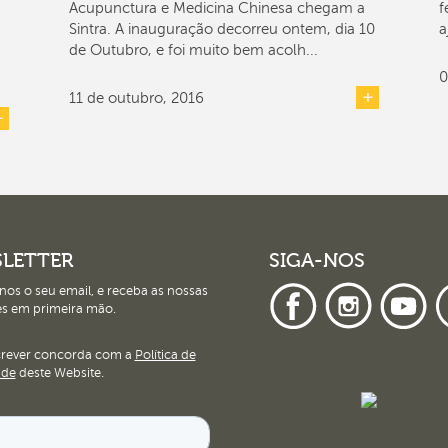
Acupunctura e Medicina Chinesa chegam a
f
Sintra. A inauguração decorreu ontem, dia 10
a
.
de Outubro, e foi muito bem acolh...
0
11 de outubro, 2016
LETTER
SIGA-NOS
nos o seu email, e receba as nossas
s em primeira mão.
crever concorda com a
Política de
ade
deste Website.