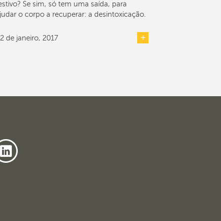
estivo? Se sim, só tem uma saída, para
judar o corpo a recuperar: a desintoxicação.
2 de janeiro, 2017