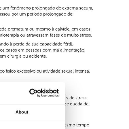
uve um fenómeno prolongado de extrema secura,
 passou por um período prolongado de:
ueda prematura ou mesmo à calvície, em casos
oterapia ou atravessam fases de muito stress.
ndo à perda da sua capacidade fértil.
a dos casos em pessoas com má alimentação,
m cirurgia ou acidente.
 físico excessivo ou atividade sexual intensa.
ouro cabeludo e/ou a altos níveis de stress
a uma fase aguda telógena (ciclo de queda de
About
ntando a sua nutrição natural, ao mesmo tempo