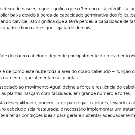
deixa de nascer, o que significa que o ‘terreno está infértil’. 
ar baixa devido à perda da capacidade germinativa dos folículos
sando calvície. Isto significa que a terra perdeu a capacidade de 
o quadro clínico antes que seja tarde demais.
saúde do couro cabeludo depende principalmente do movimento Ma
e e de como este nutre toda a área do couro cabeludo – função do
s nutrientes que alimentam as plantas.
 associado ao movimento Água) define a força e resiliência do cab
e as plantas nasçam com facilidade, em grande número e fortes.
á desequilibrado, podem surgir patologias capilares, levando a 
ouro cabeludo seja restaurada, é necessário implementar um trat
te a ter as condições ideais para gerar e sustentar adequadamente