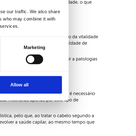
, o cabelo ficará com mais vitalidade, o que
se our traffic. We also share
ers who may combine it with
 services.
ão prolongada de enfraquecimento da vitalidade
s finos, queda acentuada e dificuldade de
Marketing
enção adequada.
as no cabelo, mas também conduzir a patologias
Allow all
 Não basta um simples tónico, pois é necessário
elar melhorias apenas por este tipo de
ística, pelo que, ao tratar o cabelo segundo a
devolver a saúde capilar, ao mesmo tempo que