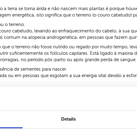
 a terra se torna árida e não nascem mais plantas é porque ho
gem energética, isto significa que o terreno (o couro cabeludo)
ou o terreno.
couro cabeludo, levando ao enfraquecimento do cabelo, à sua q
is comum na alopecia androgenética, em pessoas que fazem quimi
 que o terreno não fosse nutrido ou regado por muito tempo, leva
rir suficientemente os folículos capilares. Está ligado à maiori
rragias, no período pós-parto ou após grande perda de sangue e
usência de sementes para nascer.
da ou em pessoas que esgotam a sua energia vital devido a esforço
e cabelo no Outono
e a uma exposição solar intensa que ocorre no verão que lesa o c
 um fenómeno de “Fogo” excessivo, que “mata as plantas” e provoc
Details
meno?
a, ou seja, nutrir o couro cabeludo com Água – Sangue – Yin, aume