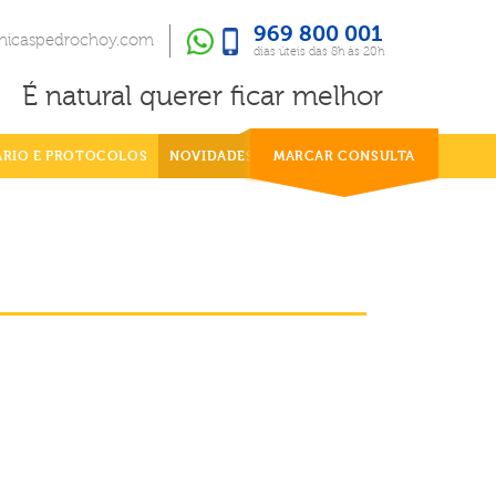
969 800 001
969 800 001
dias úteis das 8h às 20h
inicaspedrochoy.com
dias úteis das 8h às 20h
É natural querer ficar melhor
ÁRIO E PROTOCOLOS
NOVIDADES
MARCAR CONSULTA