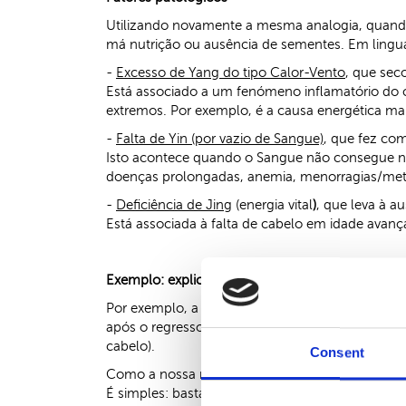
Utilizando novamente a mesma analogia, quando
má nutrição ou ausência de sementes. Em lingua
-
Excesso de Yang do tipo Calor-Vento
, que sec
Está associado a um fenómeno inflamatório do 
extremos. Por exemplo, é a causa energética ma
-
Falta de Yin (por vazio de Sangue)
, que fez com
Isto acontece quando o Sangue não consegue nut
doenças prolongadas, anemia, menorragias/metro
-
Deficiência de Jing
(energia vital
)
, que leva à a
Está associada à falta de cabelo em idade avança
Exemplo: explicação energética para a queda d
Por exemplo, a queda de cabelo no outono deve-s
após o regresso ao trabalho. Isso pode levar a
cabelo).
Consent
Como a nossa metodologia contraria este fenó
É simples: basta regar e fertilizar mais a terr