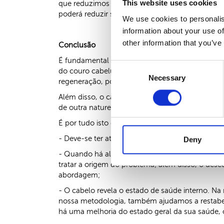
This website uses cookies
que reduzimos o Vento-Calor interno, o que vai 
poderá reduzir significativamente a sua queda,
We use cookies to personalis
information about your use of
other information that you’ve
Conclusão
É fundamental tratar adequadamente a saúde cap
Consent
do couro cabeludo pode levar a uma deterioração
Necessary
Selection
regeneração, podendo, inclusive, evoluir para q
Além disso, o cabelo é revelador de desequilíb
de outra natureza, normalmente importantes par
É por tudo isto que defendemos que:
- Deve-se ter atenção à saúde capilar;
Deny
- Quando há alterações significativas, é necessá
tratar a origem do problema; além disso, o dese
abordagem;
- O cabelo revela o estado de saúde interno. Na 
nossa metodologia, também ajudamos a restabel
há uma melhoria do estado geral da sua saúde, o