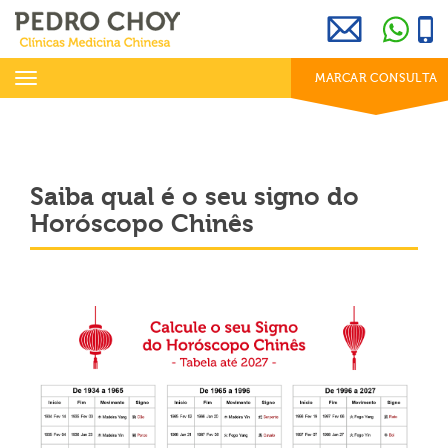
969 800 001
info@clinicaspedrochoy.com
dias úteis das 8h às 20h
Toggle
MARCAR CONSULTA
navigation
Saiba qual é o seu signo do
Horóscopo Chinês