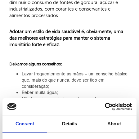
diminuir o consumo de fontes de gordura, açúcar e
industrializados, com corantes e conservantes e
alimentos processados.
Adotar um estilo de vida saudável é, obviamente, uma
das melhores estratégias para manter o sistema
imunitário forte e eficaz.
Deixamos alguns conselhos:
Lavar frequentemente as mãos – um conselho básico
que, mais do que nunca, deve ser tido em
consideração;
Beber muita água;
Não fumar nem estar perto de quem fuma – os
malefícios do tabaco são amplamente conhecidos;
Praticar exercício físico regularmente;
Abusar de frutas e legumes com muita cor, tais como
morango, laranja, tangerina, limão, cereja.
Consent
Details
About
Cogumelos, abóbora, beterraba, cenoura, cebola,
pimentos, grelos, espinafre, couve roxa, couve