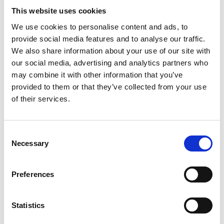
portuguesa verde são legumes muito ricos. Pense na
This website uses cookies
cor. Quanto mais cor tiverem as frutas e os vegetais
melhor;
We use cookies to personalise content and ads, to
Alimentos ricos em Betacaroteno que é um forte anti
provide social media features and to analyse our traffic.
oxidante e elimina os radicais livres: - Laranja; Limão;
We also share information about your use of our site with
Kiwi; tangerinas;
our social media, advertising and analytics partners who
Cenoura; Tomate; Brócolos; couve de preferência de
cor mais escura; espinafres; Beterraba; cogumelos;
may combine it with other information that you’ve
Feijão encarnado; Grão; Ervilhas e favas que são
provided to them or that they’ve collected from your use
alimentos muito ricos em Zinco e Vitamina E.
of their services.
Dormir adequadamente, o número de horas suficiente
varia de pessoa para pessoa. Ou seja, o importante é
nos levantarmos com a sensação de que
Consent
descansámos realmente;
Necessary
Selection
Estes hábitos devem ser seguidos por todos ao longo da
vida, não somente em momentos em que a pessoa se
Preferences
encontra doente ou com facilidade para adoecer.
A Medicina Chinesa, ao nível da prevenção, traz um
Statistics
duplo benefício: reestabelece rapidamente o prazer de
viver com bem-estar e qualidade de vida e evita que