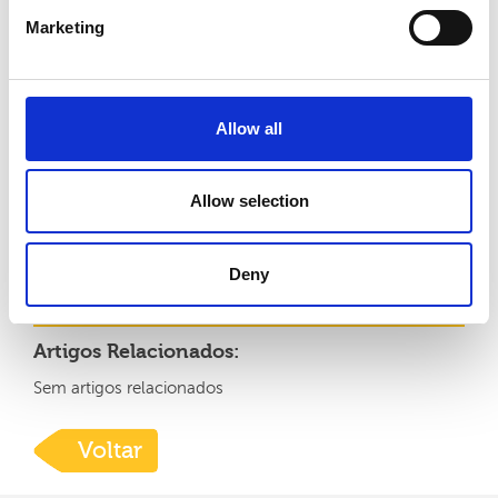
bloqueios se instalem no organismo e desencadeiem
Marketing
uma desordem energética de maior amplitude: a
doença.
Já segue as nossas Redes Sociais?
Allow all
Facebook - Clínicas Pedro Choy
Instagram - Clínicas Pedro Choy
Allow selection
Partilhar:
Deny
Artigos Relacionados:
Sem artigos relacionados
Voltar