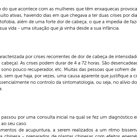
rio do que acontece com as mulheres que têm enxaquecas provoca
ativas, havendo dias em que chegava a ter duas crises por dia,
ofobia, além de uma forte dor de cabeça, o que a impedia de faze
ua vida - uma situação que já vinha desde a sua infância.
racterizada por crises recorrentes de dor de cabeça de intensida
 cabeça). As crises podem durar de 4 a 72 horas. São desencadead
s, sono pouco recuperador, etc. Muitas das pessoas que sofrem d
 sem que haja, por vezes, uma causa aparente que justifique a cr
encialmente no controlo da sintomatologia, ou seja, no alívio d
a.
passou por uma consulta inicial na qual se fez um diagnóstico 
 ao seu caso.
tratamentos de acupuntura, a serem realizados a um ritmo bissem
pia chinesa - preparados de plantas chinesas com efeitos energé