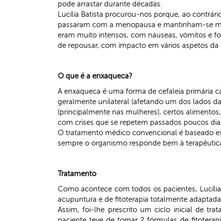
pode arrastar durante décadas.
Lucília Batista procurou-nos porque, ao contrá
passaram com a menopausa e mantinham-se muito 
eram muito intensos, com náuseas, vómitos e fot
de repousar, com impacto em vários aspetos da s
O que é a enxaqueca?
A enxaqueca é uma forma de cefaleia primária ca
geralmente unilateral (afetando um dos lados da
(principalmente nas mulheres), certos alimento
com crises que se repetem passados poucos dias,
O tratamento médico convencional é baseado ess
sempre o organismo responde bem à terapêutic
Tratamento
Como acontece com todos os pacientes, Lucília 
acupuntura e de fitoterapia totalmente adaptada
Assim, foi-lhe prescrito um ciclo inicial de 
paciente teve de tomar 2 fórmulas de fitotera