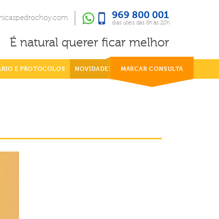
969 800 001
969 800 001
dias úteis das 8h às 20h
inicaspedrochoy.com
dias úteis das 8h às 20h
É natural querer ficar melhor
ÁRIO E PROTOCOLOS
NOVIDADES
MARCAR CONSULTA