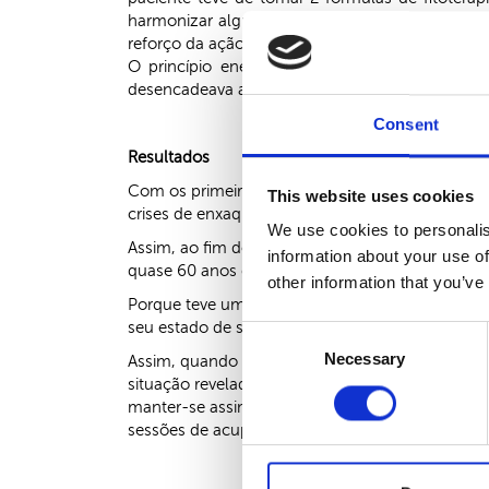
harmonizar algumas perturbações energéticas
reforço da ação da acupuntura.
O princípio energético principal do tratamen
desencadeava a enxaqueca.
Consent
Resultados
Com os primeiros tratamentos, Lucília começou 
This website uses cookies
crises de enxaquecas, tornando-se, aos poucos 
We use cookies to personalis
Assim, ao fim do primeiro mês de tratamento, L
information about your use of
quase 60 anos desta condição.
other information that you’ve
Porque teve uma boa reação, ao fim de mês e m
seu estado de saúde continuasse a evoluir posit
Consent
Necessary
Selection
Assim, quando acabou esta fase de 12 tratament
situação reveladora de que o seu organismo está
manter-se assim por muito tempo, provavelmen
sessões de acupuntura poderão deixar novamen