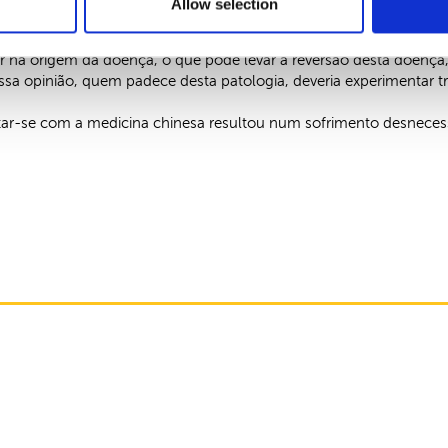
Allow selection
icina chinesa são muito competentes no tratamento das enxaque
r na origem da doença, o que pode levar à reversão desta doenç
ssa opinião, quem padece desta patologia, deveria experimentar t
atar-se com a medicina chinesa resultou num sofrimento desnece