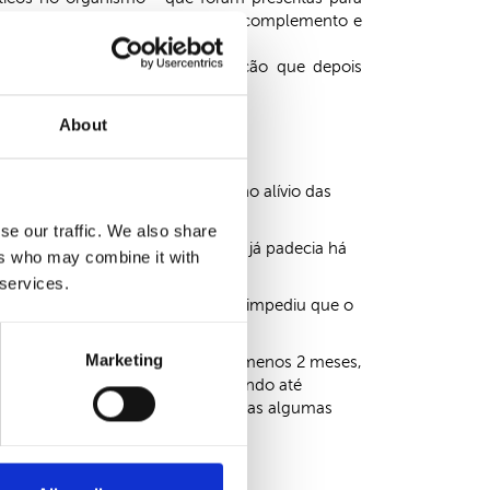
 mesmo tempo, funcionando como complemento e
Yang até à zona cefálica, situação que depois
About
se passaram a refletir também no alívio das
se our traffic. We also share
ma excelente evolução para quem já padecia há
ers who may combine it with
 services.
com um ritmo semanal, o que não impediu que o
Marketing
 ter crises de enxaqueca há pelo menos 2 meses,
co está devidamente tratado, podendo até
ento de manutenção, em que apenas algumas