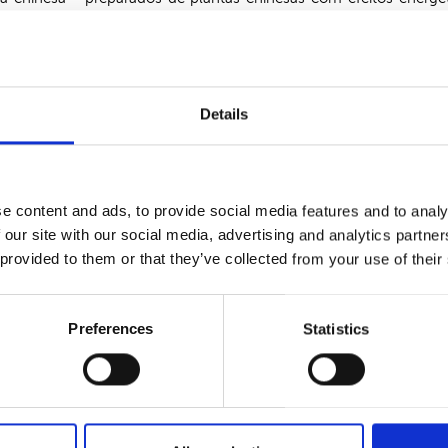
 do organismo que estavam na origem da sua patologia e, ao
to foi harmonizar o Fígado, de forma a parar a subida do seu 
Details
a sentir alterações no funcionamento orgânico, que gradualmente 
e poucos, mais suportáveis e menos frequentes.
e content and ads, to provide social media features and to analy
ucília já se encontrava 50% melhor dos sintomas da enxaqueca, u
 our site with our social media, advertising and analytics partn
 provided to them or that they’ve collected from your use of their
eio de tratamentos passou a fazer o tratamento de acupuntura 
ivamente.
Preferences
Statistics
os semanais, Lucília já se encontrava totalmente recuperada, sem
 energeticamente equilibrado e de que este quadro clínico cróni
te para sempre. Se houver necessidade poderá haver um tratam
te a doente bem.