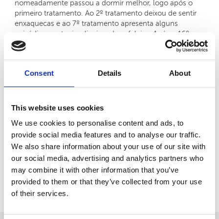
nomeadamente passou a dormir melhor, logo após o
primeiro tratamento. Ao 2º tratamento deixou de sentir
enxaquecas e ao 7º tratamento apresenta alguns
episódios pontuais e ligeiros de cefaleias. Após o 16º
tratamento fez uma ressonância magnética cerebral em
que se verifica que uma lesão desapareceu, no entanto
mantêm-se pequenos focos no hemisfério direito, (zona
Consent
Details
About
do olho). Após estes excelentes resultados, (encontra-se
assintomática quanto às enxaquecas e estável de modo
geral), alterou-se ligeiramente o tratamento, por forma a
tratar-se o problema da transpiração noturna, que
This website uses cookies
acabou por desaparecer por completo.
We use cookies to personalise content and ads, to
provide social media features and to analyse our traffic.
We also share information about your use of our site with
Artigos Relacionados:
our social media, advertising and analytics partners who
Sem artigos relacionados
may combine it with other information that you’ve
provided to them or that they’ve collected from your use
Voltar
of their services.