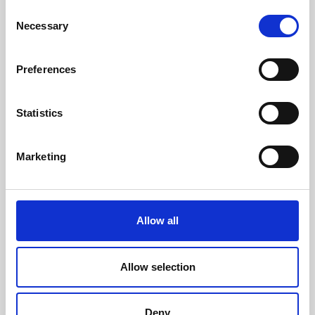
Consent
Necessary
Selection
CASOS CLÍNICOS
OUTROS
Preferences
Statistics
EMAGRECIMENTO
Marketing
Tratamento de Excesso de Peso
Allow all
com Acupuntura - Caso Clinico
Aos 18 anos fazia maratonas, aos 32 pesava
mais de 100kg. Uma mudança de hábitos
Allow selection
saudáveis que culminou numa soma de m...
Clínica:
Clínica Pedro Choy de Faro
Deny