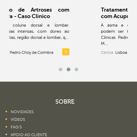
om
Tratamento de Sintomas de Asma
com Acupuntura - Caso Clinico
r.
A asma e outras doenças inflamatórias
ao
podem ser tratadas com acupuntura. As
..
Clínicas Pedro Choy são especialistas em
M...
Clínica:
Lisboa (Edif. Imaviz - Picoas)
SOBRE
NOVIDADES
VÍDEOS
FAQ’S
APOIO AO CLIENTE