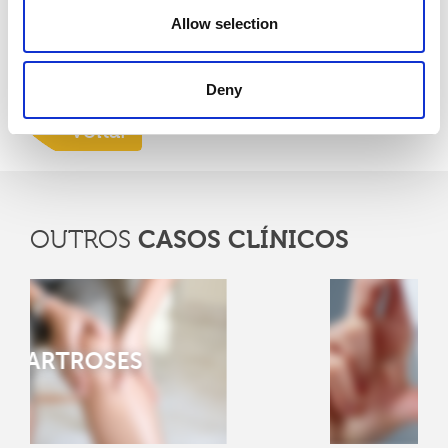
Tratamento Cervicalgia - Acupuntura
Allow selection
“Dor ciática” em análise nas clínicas Pedro Choy
Tratamento Dores Lombares - Acupuntura
Deny
Voltar
CASOS CLÍNICOS
OUTROS
ASMA