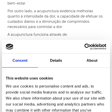
bem-estar.
Por outro lado, a acupunctura evidencia melhorias
quanto à intensidade da dor, a capacidade de efetuar os
cuidados diários e a diminuição de comprimidos
necessários para controlar a dor.
A acupunctura funciona através de:
Aceleração da transmissão de sinais electro
magnéticos: desencadeia um fluxo de substâncias
químicas que eliminam a dor, como as endorfinas, ou
liberta células do sistema imunitário no corpo.
Consent
Details
About
Libertação de opiáceos naturais: os químicos atuam
no cérebro e podem diminuir a dor ou promover o
sono.
Alteração da química do cérebro: a libertação de
This website uses cookies
neurotransmissores e neuro-hormonas faz com que
We use cookies to personalise content and ads, to
os neurotransmissores estimulem ou atenuem os
impulsos nervosos. As neuro-hormonas podem afetar
provide social media features and to analyse our traffic.
a função ou a atividade de um órgão do corpo.
We also share information about your use of our site with
our social media, advertising and analytics partners who
may combine it with other information that you’ve
Resultados: