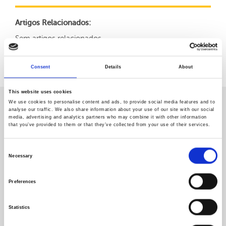
Artigos Relacionados:
Sem artigos relacionados
Voltar
Consent
Details
About
This website uses cookies
We use cookies to personalise content and ads, to provide social media features and to
analyse our traffic. We also share information about your use of our site with our social
CASOS CLÍNICOS
media, advertising and analytics partners who may combine it with other information
OUTROS
that you’ve provided to them or that they’ve collected from your use of their services.
Consent
Necessary
Selection
LOMBOCIATALGIA
Preferences
Statistics