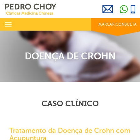
969 800 001
info@clinicaspedrochoy.com
dias úteis das 8h às 20h
Toggle
MARCAR CONSULTA
navigation
DOENÇA DE CROHN
CASO CLÍNICO
Tratamento da Doença de Crohn com
Acupuntura