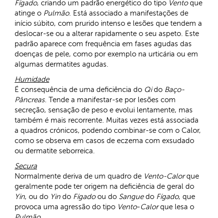
Fígado
, criando um padrão energético do tipo
Vento
que
atinge o
Pulmão
. Está associado a manifestações de
início súbito, com prurido intenso e lesões que tendem a
deslocar-se ou a alterar rapidamente o seu aspeto. Este
padrão aparece com frequência em fases agudas das
doenças de pele, como por exemplo na urticária ou em
algumas dermatites agudas.
Humidade
É consequência de uma deficiência do
Qi
do
Baço-
Pâncreas
. Tende a manifestar-se por lesões com
secreção, sensação de peso e evolui lentamente, mas
também é mais recorrente. Muitas vezes está associada
a quadros crónicos, podendo combinar-se com o Calor,
como se observa em casos de eczema com exsudado
ou dermatite seborreica.
Secura
Normalmente deriva de um quadro de
Vento-Calor
que
geralmente pode ter origem na deficiência de geral do
Yin
, ou do
Yin
do
Fígado
ou do
Sangue
do
Fígado
, que
provoca uma agressão do tipo
Vento
-
Calor
que lesa o
Pulmão
.