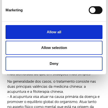
em diferentes pessoas, pelo que, nestas circunstâncias,
não faz sentido tratá-la apenas do ponto de vista da
Marketing
doença, mas sim da pessoa.
- Mais do que tratar uma doença, procuramos promover
o equilíbrio global do organismo, tanto no aspeto físico
como mental. Assim, ao abordarmos o paciente de
Allow all
forma global, a resposta ao tratamento torna-se
também mais rápida e consistente.
Allow selection
Muitas doenças de pele que tratamos no nosso dia a dia
são crónicas, com o doente a apresentar um quadro
energético profundo, complexo e prolongado. Ainda
Deny
assim, nestes casos, o nosso método apresenta bons
resultados, embora o tratamento seja, forçosamente,
mais demorado do que em situações mais simples
Na generalidade dos casos, o tratamento consiste nas
duas principais valências da medicina chinesa: a
acupuntura e a fitoterapia chinesa.
- A acupuntura visa atuar na causa primária da doença e
promover o equilíbrio global do organismo. Atua tanto
no aspeto físico como mental que está na origem da