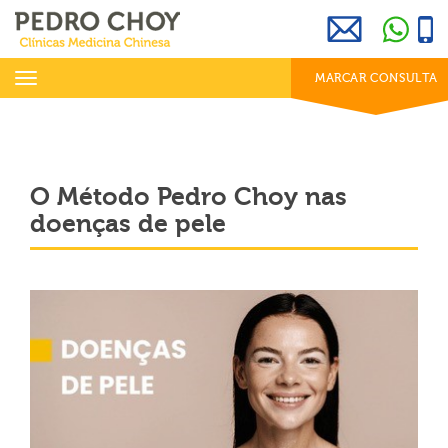
969 800 001
info@clinicaspedrochoy.com
dias úteis das 8h às 20h
Toggle
MARCAR CONSULTA
navigation
O Método Pedro Choy nas
doenças de pele