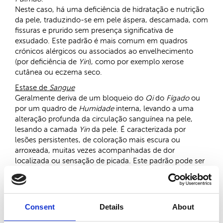
Neste caso, há uma deficiência de hidratação e nutrição
da pele, traduzindo-se em pele áspera, descamada, com
fissuras e prurido sem presença significativa de
exsudado. Este padrão é mais comum em quadros
crónicos alérgicos ou associados ao envelhecimento
(por deficiência de
Yin
), como por exemplo xerose
cutânea ou eczema seco.
Estase de
Sangue
Geralmente deriva de um bloqueio do
Qi
do
Fígado
ou
por um quadro de
Humidade
interna, levando a uma
alteração profunda da circulação sanguínea na pele,
lesando a camada
Yin
da pele. É caracterizada por
lesões persistentes, de coloração mais escura ou
arroxeada, muitas vezes acompanhadas de dor
localizada ou sensação de picada. Este padrão pode ser
observado em situações como psoríase crónica ou
lesões cutâneas de longa duração.
Deficiência de
Qi
,
Sangue
ou
Yin
Consent
Details
About
Compromete a nutrição e a proteção da pele, levando a
fragilidade cutânea, secura e lesões recorrentes. Estes