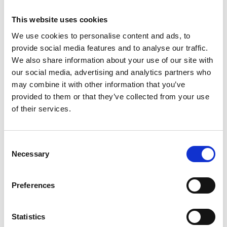
padrões estão frequentemente presentes em casos de
dermatite atópica ou em peles muito sensíveis e reativas.
This website uses cookies
We use cookies to personalise content and ads, to
Tratar a pele através do Método Pedro Choy
provide social media features and to analyse our traffic.
O Método Pedro Choy é o resultado de 40 anos de
We also share information about your use of our site with
prática clínica única por parte do seu criador, o Dr. Pedro
our social media, advertising and analytics partners who
Choy. Embora se baseie na medicina chinesa clássica,
may combine it with other information that you’ve
integra conceitos modernos e conhecimentos científicos
provided to them or that they’ve collected from your use
de ponta, de forma a poder dar a melhor resposta
of their services.
terapêutica possível.
Existem critérios fundamentais que compõem o Método
Pedro Choy e que é importante dar a conhecer antes de
Consent
falar do tratamento em si.
Necessary
Selection
Eis alguns desses critérios:
- Atuamos sempre na raiz da doença, mais do que
apenas no controlo dos sintomas, pois pretendemos
Preferences
que a doença fique verdadeiramente tratada e não seja
reincidente.
- Não tratamos doenças, mas sim pessoas. A mesma
Statistics
doença pode ter causas energéticas totalmente distintas