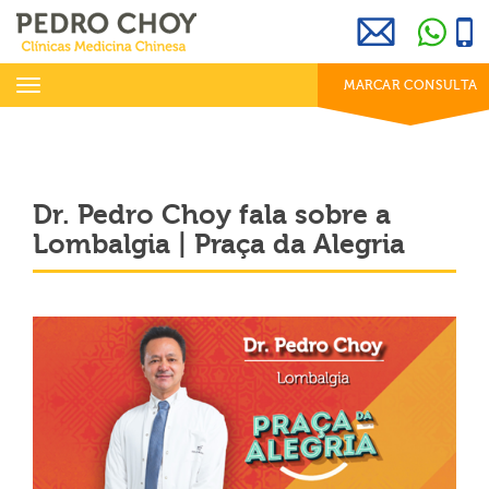
969 800 001
info@clinicaspedrochoy.com
dias úteis das 8h às 20h
Toggle
MARCAR CONSULTA
navigation
Dr. Pedro Choy fala sobre a
Lombalgia | Praça da Alegria