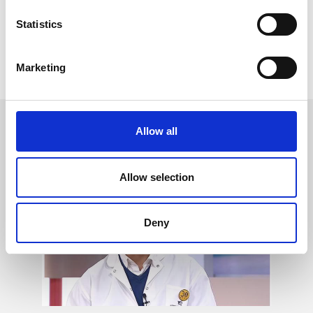
Artigos Relacionados:
Statistics
Sem artigos relacionados
Marketing
Voltar
OUTRAS
NOTÍCIAS
Allow all
Allow selection
Deny