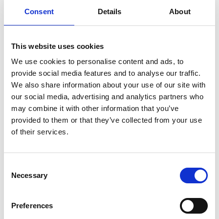
exercícios, pois, por exemplo, em casos que incluam
Consent
Details
About
deformações na coluna poderá não ser recomendado.
Perder peso é outro aspeto de salientar em muitos dos
casos de problemas de dores nas costas, e aí a Medicina
This website uses cookies
Chinesa também tem uma grande eficácia, pois pode
conjugar uma perda lenta e saudável de peso com o
We use cookies to personalise content and ads, to
tratamento para as lombalgias, apesar de ser sempre
provide social media features and to analyse our traffic.
necessário um regime personalizado para auxiliar no
We also share information about your use of our site with
emagrecimento, que pode ser generalizado ou
our social media, advertising and analytics partners who
localizado, conforme os casos.
may combine it with other information that you’ve
provided to them or that they’ve collected from your use
Leia aqui um artigo
do SapoLifestyle sobre o tema:
of their services.
Leia aqui:
"
Ordem dos Médicos dos Estados Unidos
recomenda acupunctura como tratamento prioritário para
Consent
dores de costas"
Necessary
Selection
Partilhar:
Preferences