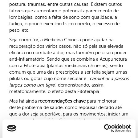
postura, traumas, entre outras causas. Existem outros
fatores que aumentam o potencial aparecimento de
lombalgias, como a falta de sono com qualidade, a
fadiga, o pouco exercício físico correto, o excesso de
peso, etc.
Seja como for, a Medicina Chinesa pode ajudar na
recuperação dos vários casos, não só pela sua elevada
eficácia no combate à dor, mas também pelo seu poder
anti-inflamatório. Sendo que se combina a Acupunctura
com a Fitoterapia (plantas medicinais chinesas), sendo
comum que uma das prescrições a ser feita sejam umas
pílulas ou gotas cujo nome secular é: ‘
caminhar a passos
largos como um tigre
’, demonstrando, assim,
metaforicamente, o efeito desta Fitoterapia.
Mas há ainda
recomendações chave
para melhorar
deste problema de saúde, como repousar deitado até
que a dor seja suportável para os movimentos; iniciar um
programa de exercícios físicos vigiados onde ganhe
resistência e exercite os músculos do tronco. Isto caso
não haja contra indicações médicas para praticar estes