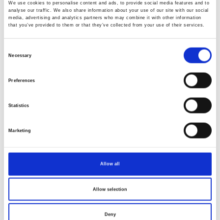
We use cookies to personalise content and ads, to provide social media features and to
analyse our traffic. We also share information about your use of our site with our social
media, advertising and analytics partners who may combine it with other information
that you’ve provided to them or that they’ve collected from your use of their services.
Resultados
Atualmente, com 34 anos, o estado de saúde e a
Consent
qualidade de vida da Micaela estão melhores do que
Necessary
Selection
seria expectável, permitindo-lhe uma vida autónoma e
bastante satisfatória, como ela própria relata no vídeo
Preferences
que se encontra no final deste texto. Pontualmente tem
pequenas queixas, que o nosso tratamento
normalmente consegue tratar.
Statistics
No momento em que este caso clínico foi redigido,
Marketing
Micaela iniciou mais um pequeno ciclo terapêutico de
acupuntura, com uma sessão por mês durante os
próximos meses, acompanhado de fitoterapia chinesa,
em que foram ajustados apenas alguns pontos para
Allow all
responder a queixas pontuais, que esperamos ver
resolvidas.
Allow selection
Conclusão
Deny