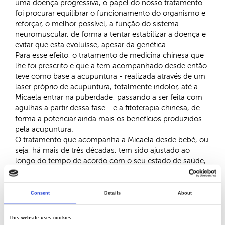
uma doença progressiva, o papel do nosso tratamento
foi procurar equilibrar o funcionamento do organismo e
reforçar, o melhor possível, a função do sistema
neuromuscular, de forma a tentar estabilizar a doença e
evitar que esta evoluísse, apesar da genética.
Para esse efeito, o tratamento de medicina chinesa que
lhe foi prescrito e que a tem acompanhado desde então
teve como base a acupuntura - realizada através de um
laser próprio de acupuntura, totalmente indolor, até a
Micaela entrar na puberdade, passando a ser feita com
agulhas a partir dessa fase - e a fitoterapia chinesa, de
forma a potenciar ainda mais os benefícios produzidos
pela acupuntura.
O tratamento que acompanha a Micaela desde bebé, ou
seja, há mais de três décadas, tem sido ajustado ao
longo do tempo de acordo com o seu estado de saúde,
de forma a fornecer o suporte mais adequado às suas
necessidades em cada fase de vida.
Inicialmente, ainda em bebé, a paciente realizou
Consent
Details
About
tratamentos a um ritmo semanal, passando a quinzenal
uns meses depois, a mais tarde a mensal – ritmo que se
This website uses cookies
encontra ainda a realizar no momento.